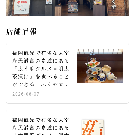
店舗情報
福岡観光で有名な太宰
府天満宮の参道にある
「太宰府グルメ＝明太
茶漬け」を食べること
ができる ふくや太宰
府店 です。 【店内飲
2026-08-07
食】 明太子のお茶漬け
を店内奥にてお召し上
がりいただけます。 明
福岡観光で有名な太宰
太茶漬け膳～二重の塔
府天満宮の参道にある
仕立て～ （並）1,700