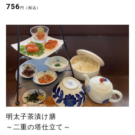
756
円（税込）
明太子茶漬け膳
～二重の塔仕立て～