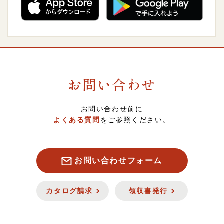
惣菜・おつまみ・レトルト
5,000～5,999円
会員について
調味料
6,000～6,999円
ポイントについて
お問い合わせ
菓子・フルーツ
7,000～7,999円
スマート便（ソーシャルギフト）について
お問い合わせ前に
酒類・飲料品
8,000円以上
定期・頒布会注文について
よくある質問
をご参照ください。
お魚
キャンセル・返品について
お問い合わせフォーム
お肉
セキュリティについて
カタログ請求
領収書発行
新商品