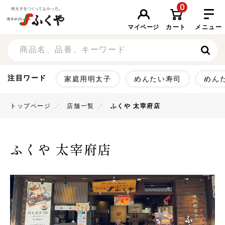
0
マイページ
カート
メニュー
注目ワード
家庭用明太子
めんたい寿司
めん
トップページ
店舗一覧
ふくや 太宰府店
ふくや 太宰府店