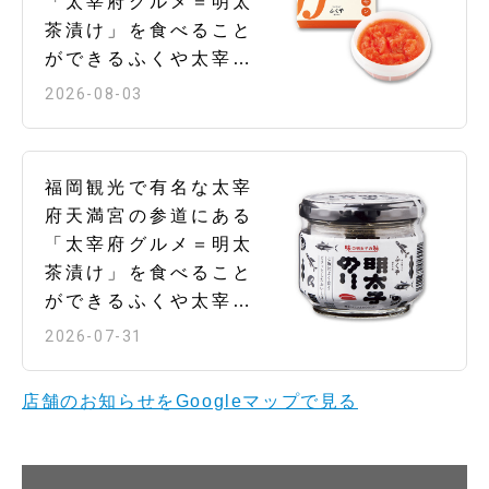
「太宰府グルメ＝明太
円/（大）1,750円（税
茶漬け」を食べること
込） 明太子三種（生明
ができるふくや太宰府
太子、炙り明太子、明
店です。 【サーモン明
2026-08-03
太子のゴマ油ねぎ和
太子 / １２５ｇ/９９０
え） いか明醤、梅高
円】 ダイスカットのサ
菜、とろろ、薬味、ふ
ーモンがたっぷり入っ
くやのふくだし 明太子
福岡観光で有名な太宰
たあえもの明太子で
茶漬けとろろ付き
府天満宮の参道にある
す。 ちらし寿司のほ
（並）1,200円/（大）
「太宰府グルメ＝明太
か、食べ応えのある海
1,250円（税込） 明太
茶漬け」を食べること
鮮丼にもおすすめで
子、梅高菜、めんツ
ができるふくや太宰府
す。 しっかりと味がつ
ナ、薬味、とろろ、ふ
店です。 【明太子のり/
2026-07-31
いているので、ごはん
くやのふくだし しめに
100ｇ/540円】 しっか
茶碗で4杯分のどんぶり
は「ふくやのふくだ
りとした食感の焼き海
が楽しめます。 とろみ
店舗のお知らせをGoogleマップで見る
し」で贅沢なお茶漬け
苔と風味豊かな生海苔
があるので盛り付けや
を楽しめます。 ※ふく
の2種の有明海産海苔を
すく、いろいろなお料
やのふくだしと
使用。 海老、かつお、
理にも使いやすいあえ