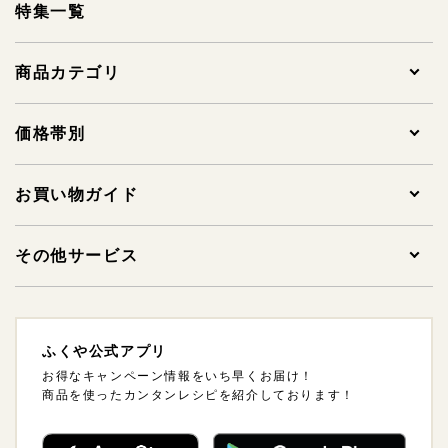
特集一覧
商品カテゴリ
全ての商品
価格帯別
贈答用明太子
1,000円未満
お買い物ガイド
家庭用明太子
1,000～1,999円
ご注文について
その他サービス
その他明太子
2,000～2,999円
支払方法・支払い時期・領収書について
法人様ギフトサービスについて
ふくや公式アプリ
ギフトセット
3,000～3,999円
配送方法・送料について
海外発送について
お得なキャンペーン情報をいち早くお届け！
商品を使ったカンタンレシピを紹介しております！
ご飯のおとも
4,000～4,999円
熨斗（のし）・包装について
卸販売について