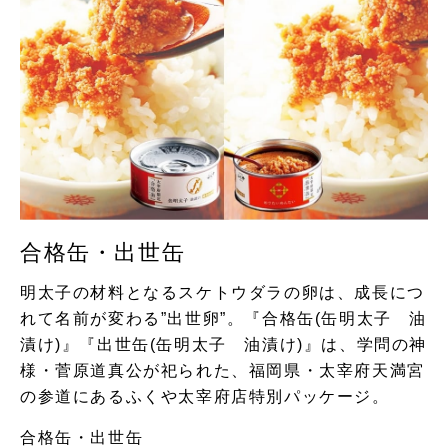
合格缶・出世缶
明太子の材料となるスケトウダラの卵は、成長につ
れて名前が変わる”出世卵”。『合格缶(缶明太子 油
漬け)』『出世缶(缶明太子 油漬け)』は、学問の神
様・菅原道真公が祀られた、福岡県・太宰府天満宮
の参道にあるふくや太宰府店特別パッケージ。
合格缶・出世缶