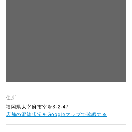
は・・・ とらふぐをは
昆布、椎茸、あご(飛び
もの明太子です。 その
じめ、厳選された国内
魚)をじっくり炊き上げ
ままはもちろん、加熱
産原料を使用し、化学
た出汁に醤油と砂糖を
してもおいしく召し上
調味料は一切不使用、
加え、 そこに味の明太
がりいただけます。
ふぐのあっさりした甘
子の味でぴりりとした
（ふくや太宰府店） ■
味が効いた、風味豊か
味わいに仕上げまし
営業時間 9：30～1
な味わいのお出汁で
た。 5種類の海の幸の
7：30 ■店内飲食10：0
す。 6月１日から期間
芳醇な風味が生きた海
0～16：30 「福岡土
限定で『冷たいお出
苔の佃煮に明太子の辛
産」もたくさんご用意
汁』もございます。 ぜ
みが効いた美味しさで
しております。太宰府
ひお召し上がりくださ
す。 （ふくや太宰府
天満宮へお越しの際
い。 《ふくや太宰府
店） ■営業時間 9：30
は、是非「ふくや太宰
店》 ■営業時間9：30～
～17：30 ■店内飲食1
住所
府店」へお立ち寄りく
17：30 ※店内飲食 1
0：00～16：30 「福岡
ださいませ。
福岡県太宰府市宰府3-2-47
0：00～16：30 「福岡
土産」もたくさんご用
店舗の混雑状況をGoogleマップで確認する
土産」もたくさんご用
意しております。太宰
意しております。太宰
府天満宮へお越しの際