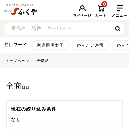
0
マイページ
カート
メニュー
注目ワード
家庭用明太子
めんたい寿司
めん
トップページ
全商品
全商品
現在の絞り込み条件
なし