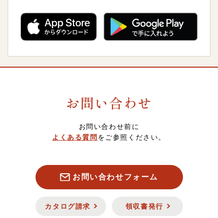
ご飯のおとも
4,000～4,999円
熨斗（のし）・包装について
卸販売について
惣菜・おつまみ・レトルト
5,000～5,999円
会員について
調味料
6,000～6,999円
ポイントについて
お問い合わせ
菓子・フルーツ
7,000～7,999円
スマート便（ソーシャルギフト）について
お問い合わせ前に
酒類・飲料品
8,000円以上
定期・頒布会注文について
よくある質問
をご参照ください。
お魚
キャンセル・返品について
お問い合わせフォーム
お肉
セキュリティについて
カタログ請求
領収書発行