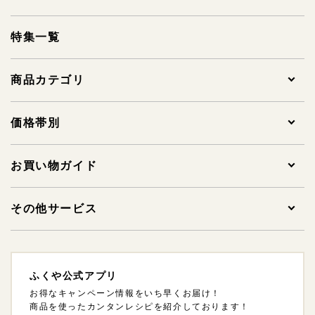
その他の条件
特集一覧
送料込み
商品カテゴリ
スマート便※
クール・冷凍便
全ての商品
価格帯別
贈答用明太子
1,000円未満
お買い物ガイド
この条件で絞り込む
家庭用明太子
1,000～1,999円
ご注文について
その他サービス
リセット
※スマート便：住所がわからなくてもSNS・メール
その他明太子
2,000～2,999円
支払方法・支払い時期・領収書について
法人様ギフトサービスについて
でかんたんに商品をお届けできます。
詳しくはこち
ふくや公式アプリ
ら
ギフトセット
3,000～3,999円
配送方法・送料について
海外発送について
お得なキャンペーン情報をいち早くお届け！
商品を使ったカンタンレシピを紹介しております！