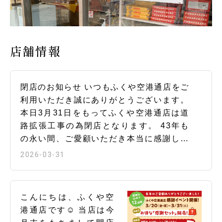
店舗情報
閉店のお知らせ いつもふくや空港通店をご
利用いただき誠にありがとうございます。
本日3月31日をもってふくや空港通店は道
路拡張工事の為閉店となります。 43年も
の永い間、ご愛顧いただき本当に感謝しか
ございません。 また閉店に際し「淋しくな
2026-03-31
るね」「また頑張って」等の温かいお言葉
をいただきありがとうございました。 空港
通店はなくなりますが、引き続きふくやを
こんにちは、ふくや空
ご愛顧いただければと思います。また、ど
港通店です☺ 当店は今
こかの店舗でお会いできるのを楽しみにし