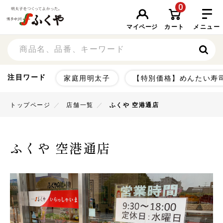
0
マイページ
カート
メニュー
注目ワード
家庭用明太子
【特別価格】めんたい寿
トップページ
店舗一覧
ふくや 空港通店
ふくや 空港通店