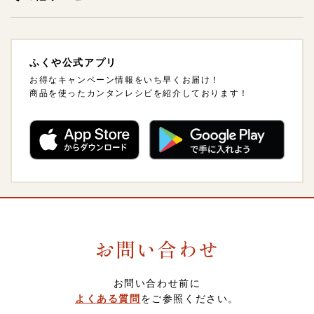
その他明太子
2,000～2,999円
支払方法・支払い時期・領収書について
法人様ギフトサービスについて
ふくや公式アプリ
ギフトセット
3,000～3,999円
配送方法・送料について
海外発送について
お得なキャンペーン情報をいち早くお届け！
商品を使ったカンタンレシピを紹介しております！
ご飯のおとも
4,000～4,999円
熨斗（のし）・包装について
卸販売について
惣菜・おつまみ・レトルト
5,000～5,999円
会員について
調味料
6,000～6,999円
ポイントについて
お問い合わせ
菓子・フルーツ
7,000～7,999円
スマート便（ソーシャルギフト）について
お問い合わせ前に
酒類・飲料品
8,000円以上
定期・頒布会注文について
よくある質問
をご参照ください。