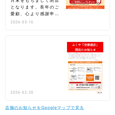
月末をもちまして閉店
ております。 心から感謝申し上げます。
となります。長年のご
「ありがとうございました☺」
愛顧、心より感謝申し
上げます。 誠にありが
2026-03-16
とうございました。 閉
店に伴い3月20日から3
月31日迄 感謝イベン
トを開催いたします。
残りわずかな時間でご
ざいますが、皆様のご
来店を心よりお待ちし
ております。 ※25日
（水）も営業いたしま
す。 是非、ご来店くだ
2026-02-20
さいませ。 スタッフ一
同
店舗のお知らせをGoogleマップで見る