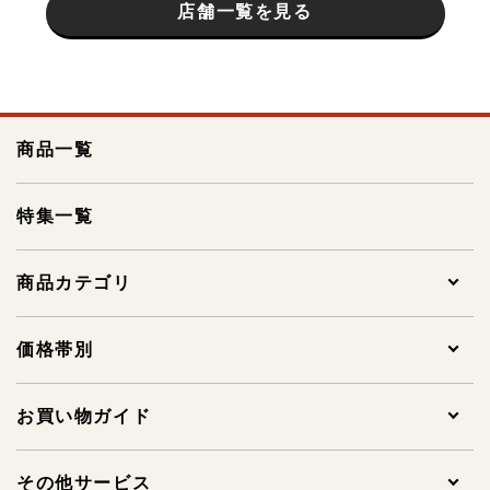
店舗一覧を見る
商品一覧
特集一覧
商品カテゴリ
全ての商品
価格帯別
贈答用明太子
1,000円未満
お買い物ガイド
家庭用明太子
1,000～1,999円
ご注文について
その他サービス