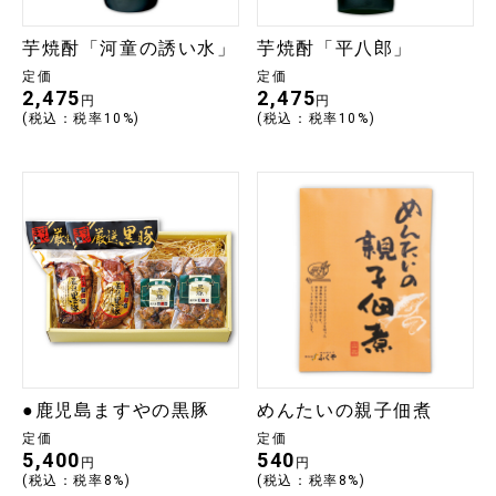
芋焼酎「河童の誘い水」
芋焼酎「平八郎」
定価
定価
2,475
2,475
円
円
(税込：税率10%)
(税込：税率10%)
●鹿児島ますやの黒豚
めんたいの親子佃煮
定価
定価
5,400
540
円
円
(税込：税率8%)
(税込：税率8%)