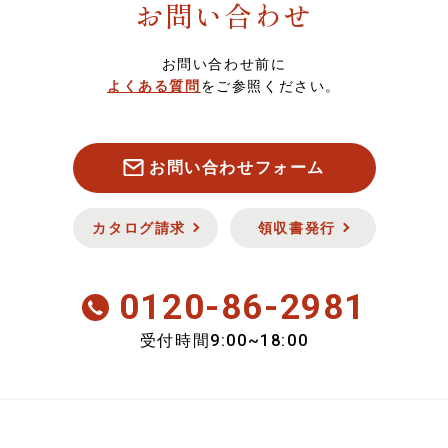
お問い合わせ
菓子・フルーツ
7,000～7,999円
スマート便（ソーシャルギフト）について
お問い合わせ前に
酒類・飲料品
8,000円以上
定期・頒布会注文について
よくある質問
をご参照ください。
お魚
キャンセル・返品について
お問い合わせフォーム
お肉
セキュリティについて
カタログ請求
領収書発行
新商品
0120-86-2981
会員のみ特別送料
9:00~18:00
受付時間
おいしさ定期便
期間限定商品