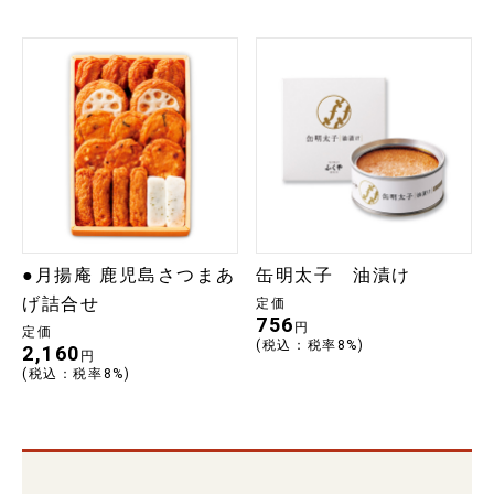
●月揚庵 鹿児島さつまあ
缶明太子 油漬け
げ詰合せ
定価
756
円
定価
(税込：税率8%)
2,160
円
(税込：税率8%)