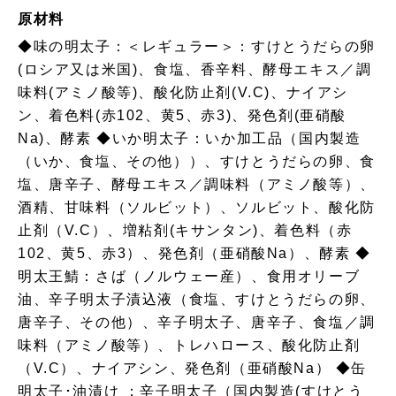
原材料
◆味の明太子：＜レギュラー＞：すけとうだらの卵
(ロシア又は米国)、食塩、香辛料、酵母エキス／調
味料(アミノ酸等)、酸化防止剤(V.C)、ナイアシ
ン、着色料(赤102、黄5、赤3)、発色剤(亜硝酸
Na)、酵素 ◆いか明太子：いか加工品（国内製造
（いか、食塩、その他））、すけとうだらの卵、食
塩、唐辛子、酵母エキス／調味料（アミノ酸等）、
酒精、甘味料（ソルビット）、ソルビット、酸化防
止剤（V.C）、増粘剤(キサンタン)、着色料（赤
102、黄5、赤3）、発色剤（亜硝酸Na）、酵素 ◆
明太王鯖：さば（ノルウェー産）、食用オリーブ
油、辛子明太子漬込液（食塩、すけとうだらの卵、
唐辛子、その他）、辛子明太子、唐辛子、食塩／調
味料（アミノ酸等）、トレハロース、酸化防止剤
（V.C）、ナイアシン、発色剤（亜硝酸Na） ◆缶
明太子･油漬け ：辛子明太子（国内製造(すけとう