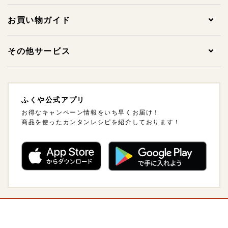
贈答用明太子
1,000円未満
お買い物ガイド
家庭用明太子
1,000～1,999円
ご注文について
その他サービス
その他明太子
2,000～2,999円
支払方法・支払い時期・領収書について
法人様ギフトサービスについて
ふくや公式アプリ
ギフトセット
3,000～3,999円
配送方法・送料について
海外発送について
お得なキャンペーン情報をいち早くお届け！
商品を使ったカンタンレシピを紹介しております！
ご飯のおとも
4,000～4,999円
熨斗（のし）・包装について
卸販売について
惣菜・おつまみ・レトルト
5,000～5,999円
会員について
調味料
6,000～6,999円
ポイントについて