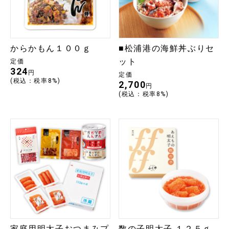
からかもん１００ｇ
■松浦港の海鮮丼ぶりセ
ット
定価
324
円
定価
(税込：税率8%)
2,700
円
(税込：税率8%)
家庭用明太子おつまみプ
数の子明太子 １２５ｇ