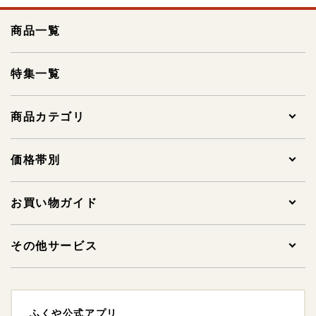
商品一覧
特集一覧
商品カテゴリ
全ての商品
価格帯別
贈答用明太子
1,000円未満
お買い物ガイド
家庭用明太子
1,000～1,999円
ご注文について
その他サービス
その他明太子
2,000～2,999円
支払方法・支払い時期・領収書について
法人様ギフトサービスについて
ふくや公式アプリ