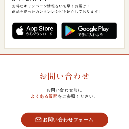
ギフトセット
3,000～3,999円
配送方法・送料について
海外発送について
お得なキャンペーン情報をいち早くお届け！
商品を使ったカンタンレシピを紹介しております！
ご飯のおとも
4,000～4,999円
熨斗（のし）・包装について
卸販売について
惣菜・おつまみ・レトルト
5,000～5,999円
会員について
調味料
6,000～6,999円
ポイントについて
お問い合わせ
菓子・フルーツ
7,000～7,999円
スマート便（ソーシャルギフト）について
お問い合わせ前に
酒類・飲料品
8,000円以上
定期・頒布会注文について
よくある質問
をご参照ください。
お魚
キャンセル・返品について
お問い合わせフォーム