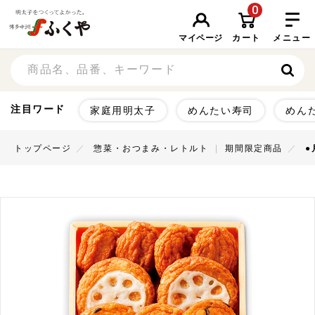
0
マイページ
カート
メニュー
注目ワード
家庭用明太子
めんたい寿司
めん
トップページ
惣菜・おつまみ・レトルト
期間限定商品
●