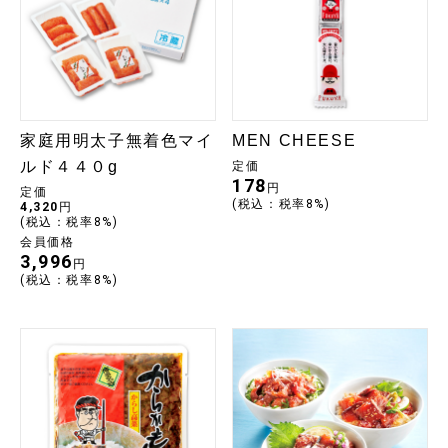
家庭用明太子無着色マイ
MEN CHEESE
ルド４４０g
定価
178
円
定価
(税込：税率8%)
4,320
円
(税込：税率8%)
会員価格
3,996
円
(税込：税率8%)