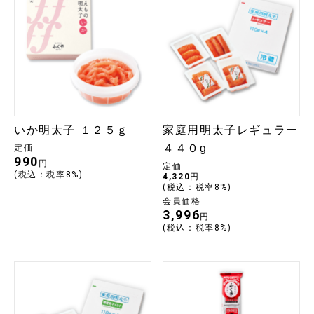
いか明太子 １２５ｇ
家庭用明太子レギュラー
４４０g
定価
990
円
定価
(税込：税率8%)
4,320
円
(税込：税率8%)
会員価格
3,996
円
(税込：税率8%)