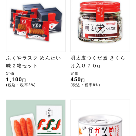
ふくやラスク めんたい
明太皮つくだ煮 きくら
味２箱セット
げ入り７０g
定価
定価
1,100
450
円
円
(税込：税率8%)
(税込：税率8%)