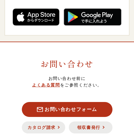
ご飯のおとも
4,000～4,999円
熨斗（のし）・包装について
卸販売について
惣菜・おつまみ・レトルト
5,000～5,999円
会員について
調味料
6,000～6,999円
ポイントについて
お問い合わせ
菓子・フルーツ
7,000～7,999円
スマート便（ソーシャルギフト）について
お問い合わせ前に
酒類・飲料品
8,000円以上
定期・頒布会注文について
よくある質問
をご参照ください。
お魚
キャンセル・返品について
お問い合わせフォーム
お肉
セキュリティについて
カタログ請求
領収書発行