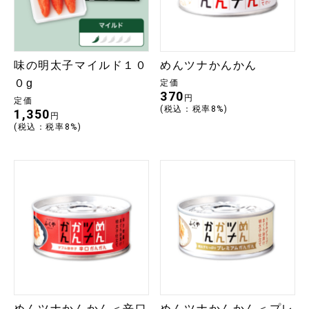
味の明太子マイルド１０
めんツナかんかん
０g
定価
370
円
定価
(税込：税率8%)
1,350
円
(税込：税率8%)
めんツナかんかん＜辛口
めんツナかんかん＜プレ