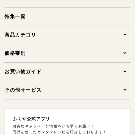
特集一覧
商品カテゴリ
全ての商品
価格帯別
贈答用明太子
1,000円未満
お買い物ガイド
家庭用明太子
1,000～1,999円
ご注文について
その他サービス
その他明太子
2,000～2,999円
支払方法・支払い時期・領収書について
法人様ギフトサービスについて
ふくや公式アプリ
ギフトセット
3,000～3,999円
配送方法・送料について
海外発送について
お得なキャンペーン情報をいち早くお届け！
商品を使ったカンタンレシピを紹介しております！