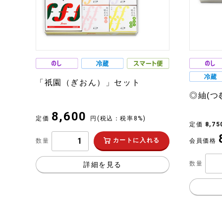
「祇園（ぎおん）」セット
◎紬(つ
8,600
定価
円
(税込：税率8%)
定価
8,7
カートに入れる
会員価格
数量
数量
詳細を見る