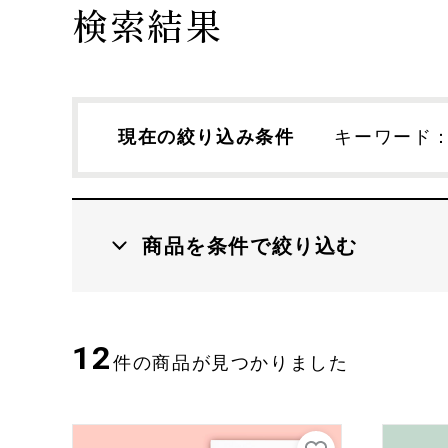
検索結果
現在の絞り込み条件
キーワード
調味料
菓子・フルー
商品を条件で絞り込む
カテゴリ
12
件の商品が見つかりました
会員のみ特別送料
おいしさ定期
その他の条件
送料込み
スマート便※
ク