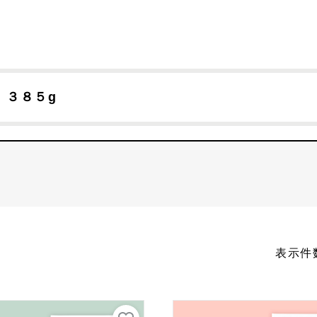
３８５g
ツ
酒類・飲料品
お魚
価格
表示件
便
期間限定商品
ール・冷凍便