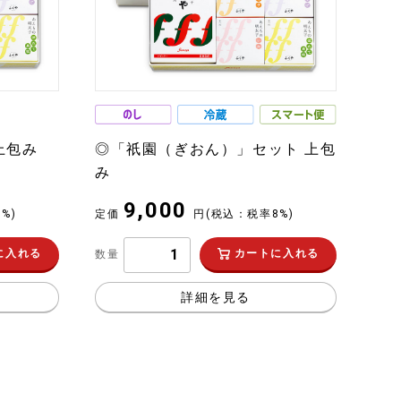
上包み
◎「祇園（ぎおん）」セット 上包
み
9,000
%)
定価
円
(税込：税率8%)
に入れる
カートに入れる
数量
詳細を見る