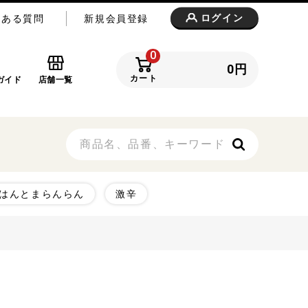
ログイン
くある質問
新規会員登録
0
0
円
カート
ガイド
店舗一覧
はんとまらんらん
激辛
3,999円
4,000～4,999円
00円～
ご飯のおとも
惣菜・おつまみ・