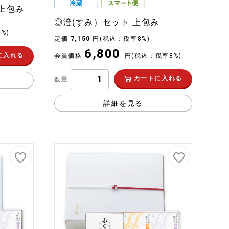
上包み
◎澄(すみ）セット 上包み
%)
定価
7,150
円
(税込：税率8%)
6,800
に入れる
会員価格
円
(税込：税率8%)
カートに入れる
数量
詳細を見る