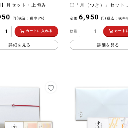
用】月セット・上包み
◎「月（つき）」セット 
950
6,950
円
(税込：税率8%)
定価
円
(税込：税率8
カートに入れる
カート
数量
詳細を見る
詳細を見る