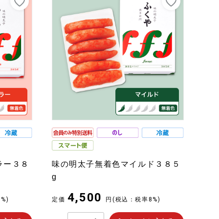
かんたんに商品をお届けできます。
詳しくはこちら
ラー３８
味の明太子無着色マイルド３８５
g
4,500
%)
定価
円
(税込：税率8%)