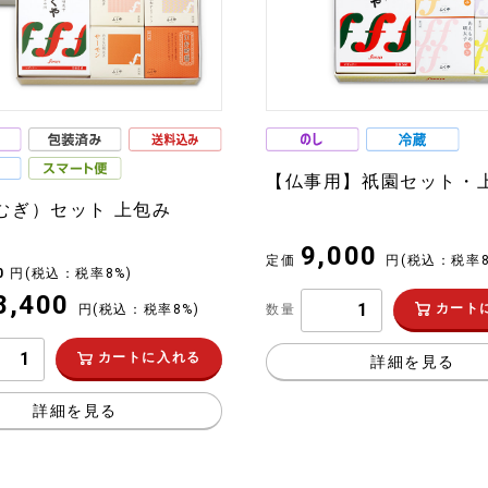
【仏事用】祇園セット・
むぎ）セット 上包み
9,000
定価
円
(税込：税率8
50
円
(税込：税率8%)
8,400
カート
円
(税込：税率8%)
数量
カートに入れる
詳細を見る
詳細を見る