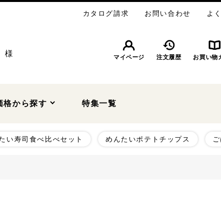
カタログ請求
お問い合わせ
よ
様
マイページ
注文履歴
お買い物
価格から探す
特集一覧
たい寿司食べ比べセット
めんたいポテトチップス
ご
～1,999円
2,000～2,999円
3,000～
～6,999円
7,000～7,999円
8,0
その他明太子
ギフトセット