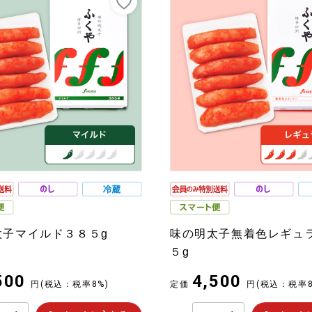
この条件で絞り込む
リセット
※スマート便：住所がわからなくてもSNS・メールで
太子マイルド３８５g
味の明太子無着色レギュ
５g
500
4,500
円
(税込：税率8%)
定価
円
(税込：税率8