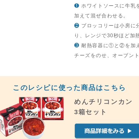
❶
ホワイトソースに牛乳
加えて混ぜ合わせる。
❷
ブロッコリーは小房に
り、レンジで30秒ほど加
❸
耐熱容器に①と②を加
チーズをのせ、オーブント
このレシピに使った商品はこちら
めんチリコンカン
3箱セット