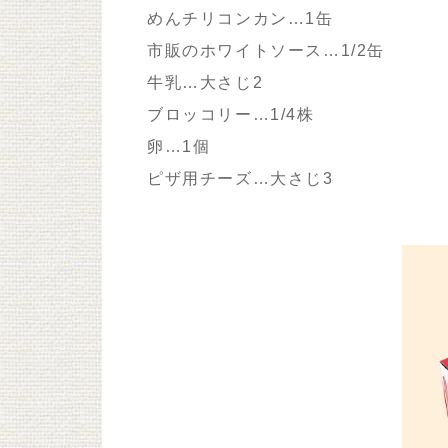
めんチリコンカン…1缶
市販のホワイトソース…1/2缶
牛乳…大さじ2
ブロッコリー…1/4株
卵…1個
ピザ用チーズ…大さじ3