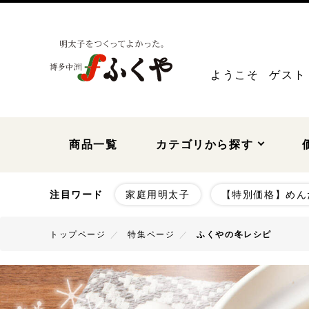
ようこそ
ゲスト
商品一覧
カテゴリから探す
注目ワード
家庭用明太子
【特別価格】めん
～999円
1,000
トップページ
特集ページ
ふくやの冬レシピ
5,000～5,999円
6,000
贈答用明太子
家庭用明太子