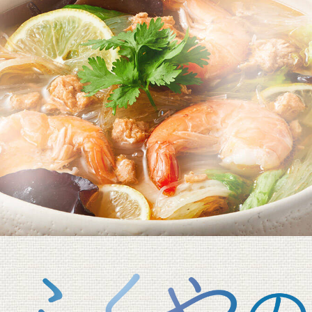
ツ
酒類・飲料品
お魚
便
期間限定商品