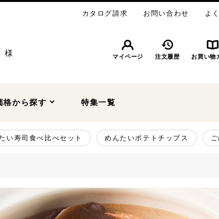
カタログ請求
お問い合わせ
よ
様
マイページ
注文履歴
お買い物
価格から探す
特集一覧
たい寿司食べ比べセット
めんたいポテトチップス
ご
～1,999円
2,000～2,999円
3,000～
～6,999円
7,000～7,999円
8,0
その他明太子
ギフトセット