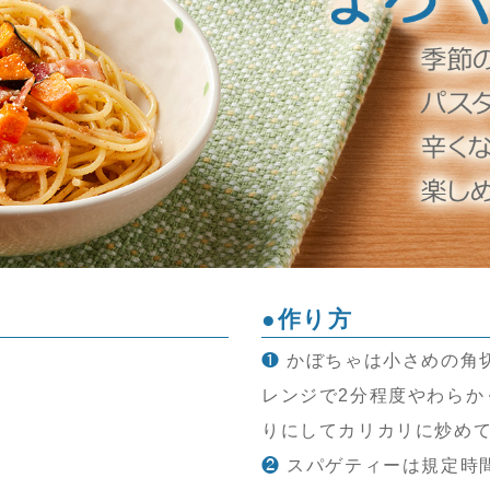
●作り方
❶
かぼちゃは小さめの角切
レンジで2分程度やわらか
りにしてカリカリに炒め
❷
スパゲティーは規定時