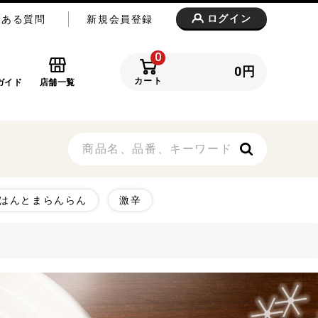
ログイン
くある質問
新規会員登録
0
0
円
カート
ガイド
店舗一覧
はんとまらんらん
激辛
3,999円
4,000～4,999円
00円～
ご飯のおとも
惣菜・おつまみ・