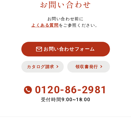
お問い合わせ
菓子・フルーツ
7,000～7,999円
スマート便（ソーシャルギフト）について
お問い合わせ前に
酒類・飲料品
8,000円以上
定期・頒布会注文について
よくある質問
をご参照ください。
お魚
キャンセル・返品について
お問い合わせフォーム
お肉
セキュリティについて
カタログ請求
領収書発行
新商品
0120-86-2981
会員のみ特別送料
9:00~18:00
受付時間
おいしさ定期便
期間限定商品