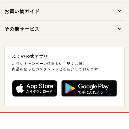
贈答用明太子
1,000円未満
お買い物ガイド
家庭用明太子
1,000～1,999円
ご注文について
その他サービス
その他明太子
2,000～2,999円
支払方法・支払い時期・領収書について
法人様ギフトサービスについて
ふくや公式アプリ
ギフトセット
3,000～3,999円
配送方法・送料について
海外発送について
お得なキャンペーン情報をいち早くお届け！
商品を使ったカンタンレシピを紹介しております！
ご飯のおとも
4,000～4,999円
熨斗（のし）・包装について
卸販売について
惣菜・おつまみ・レトルト
5,000～5,999円
会員について
調味料
6,000～6,999円
ポイントについて