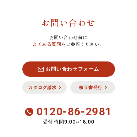
ら
調味料
6,000～6,999円
ポイントについて
お問い合わせ
菓子・フルーツ
7,000～7,999円
スマート便（ソーシャルギフト）について
お問い合わせ前に
酒類・飲料品
8,000円以上
定期・頒布会注文について
よくある質問
をご参照ください。
お魚
キャンセル・返品について
お問い合わせフォーム
お肉
セキュリティについて
カタログ請求
領収書発行
新商品
0120-86-2981
会員のみ特別送料
9:00~18:00
受付時間
おいしさ定期便