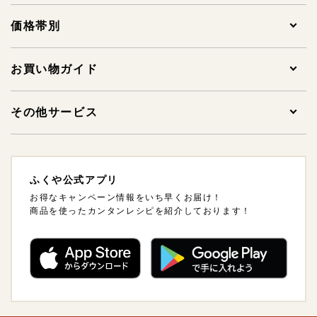
全ての商品
価格帯別
贈答用明太子
1,000円未満
お買い物ガイド
その他の条件
送料込み
家庭用明太子
1,000～1,999円
ご注文について
その他サービス
スマート便※
その他明太子
2,000～2,999円
支払方法・支払い時期・領収書について
法人様ギフトサービスについて
クール・冷凍便
ふくや公式アプリ
ギフトセット
3,000～3,999円
配送方法・送料について
海外発送について
お得なキャンペーン情報をいち早くお届け！
この条件で絞り込む
商品を使ったカンタンレシピを紹介しております！
ご飯のおとも
4,000～4,999円
熨斗（のし）・包装について
卸販売について
リセット
惣菜・おつまみ・レトルト
5,000～5,999円
会員について
※スマート便：住所がわからなくてもSNS・メール
でかんたんに商品をお届けできます。
詳しくはこち