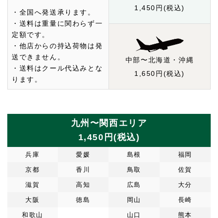
1,450円(税込)
・全国へ発送承ります。
・送料は重量に関わらず一
定額です。
・他店からの持込荷物は発
送できません。
中部〜北海道・沖縄
・送料はクール代込みとな
1,650円(税込)
ります。
九州〜関西エリア
1,450円(税込)
兵庫
愛媛
島根
福岡
京都
香川
鳥取
佐賀
滋賀
高知
広島
大分
大阪
徳島
岡山
長崎
和歌山
山口
熊本