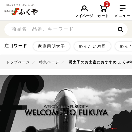
0
マイページ
カート
メニュー
注目ワード
家庭用明太子
めんたい寿司
めん
トップページ
特集ページ
明太子のお土産におすすめ ふくや