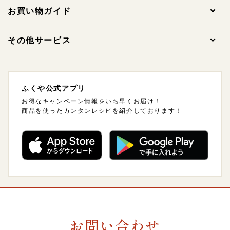
贈答用明太子
1,000円未満
お買い物ガイド
家庭用明太子
1,000～1,999円
ご注文について
その他サービス
その他明太子
2,000～2,999円
支払方法・支払い時期・領収書について
法人様ギフトサービスについて
ふくや公式アプリ
ギフトセット
3,000～3,999円
配送方法・送料について
海外発送について
お得なキャンペーン情報をいち早くお届け！
商品を使ったカンタンレシピを紹介しております！
ご飯のおとも
4,000～4,999円
熨斗（のし）・包装について
卸販売について
惣菜・おつまみ・レトルト
5,000～5,999円
会員について
調味料
6,000～6,999円
ポイントについて
菓子・フルーツ
7,000～7,999円
スマート便（ソーシャルギフト）について
お問い合わせ