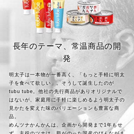
長年のテーマ、常温商品の開
発
明太子は一本物が一番高く、「もっと手軽に明太
子を食べて欲しい」。そうして誕生したのが
tubu tube。他社の先行商品がありオリジナルで
はないが、家庭用に手軽に楽しめるよう明太子の
見かたを変えた味のバリエーションも豊富な商
品。
めんツナかんかんは、企画から開発まで1年もせ
ず。主役のツナは、脂がのった国産のびんながま