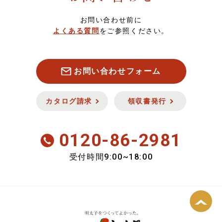
酒類・飲料品
8,000円以上
定期・頒布会注文について
お問い合わせ前に
よくある質問
をご参照ください。
お魚
キャンセル・返品について
お肉
セキュリティについて
お問い合わせフォーム
新商品
カタログ請求
領収書発行
会員のみ特別送料
0120-86-2981
おいしさ定期便
9:00~18:00
受付時間
期間限定商品