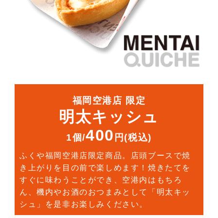
福岡空港店 限定
明太キッシュ
400
1個/
円(税込)
ふくや福岡空港店限定商品。店頭ブースで焼
き上がりを目の前で楽しめます！焼きたてを
すぐに味わうことができ、空港内はもちろ
ん、機内やお酒のおつまみとして「明太キッ
シュ」を是非お楽しみください。